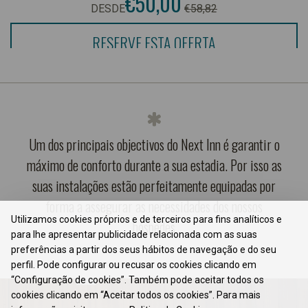
€50,00
DESDE
€58,82
RESERVE ESTA OFERTA
Um dos principais objectivos do Next Inn é garantir o
máximo de conforto durante a sua estadia. Por isso as
suas instalações estão perfeitamente equipadas por
forma a assegurar as necessidades dos nossos
Utilizamos cookies próprios e de terceiros para fins analíticos e
hóspedes
para lhe apresentar publicidade relacionada com as suas
preferências a partir dos seus hábitos de navegação e do seu
perfil. Pode configurar ou recusar os cookies clicando em
“Configuração de cookies”. Também pode aceitar todos os
cookies clicando em “Aceitar todos os cookies”. Para mais